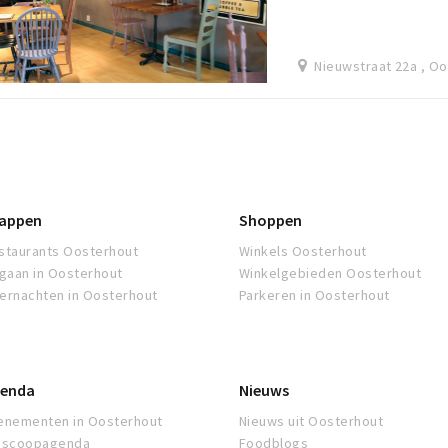
Nieuwstraat 22a , O
appen
Shoppen
staurants Oosterhout
Winkels Oosterhout
tgaan in Oosterhout
Winkelgebieden Oosterhout
ernachten in Oosterhout
Parkeren in Oosterhout
enda
Nieuws
enementen in Oosterhout
Nieuws uit Oosterhout
oscoopagenda
Foodblogs