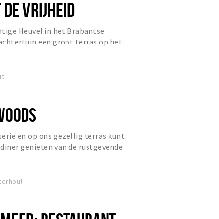
 DE VRIJHEID
htige Heuvel in het Brabantse
achtertuin een groot terras op het
itzicht op het groene Slotp...
ut
WOODS
serie en op ons gezellig terras kunt
f diner genieten van de rustgevende
en aan de Vrache...
terhout