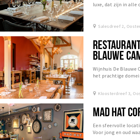
luxe, dat zijn in all
Landgoed Bergvliet. 
Salesdreef 2, Ooste
RESTAURANT
BLAUWE CA
Wijnhuis De Blauwe 
het prachtige domein
Catharinadal te Oos
Kloosterdreef 3, Oo
MAD HAT CO
Een sfeervolle locat
Voor jong en oud waa
De drankjes zijn naar