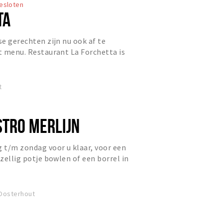
esloten
TA
se gerechten zijn nu ook af te
et menu. Restaurant La Forchetta is
nt in het centrum van...
t
STRO MERLIJN
g t/m zondag voor u klaar, voor een
ezellig potje bowlen of een borrel in
 Oosterhout