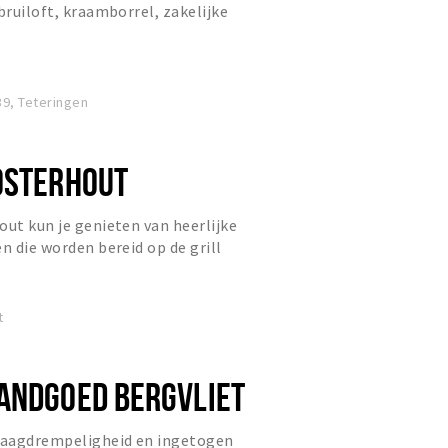
bruiloft, kraamborrel, zakelijke
presentatie of personeel...
9, Teteringen
OSTERHOUT
out kun je genieten van heerlijke
n die worden bereid op de grill
e prijs. Onze enthousi...
t
ANDGOED BERGVLIET
 laagdrempeligheid en ingetogen