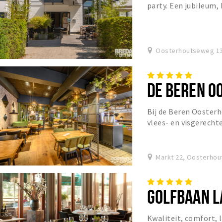
party. Een jubileum, 
bijeenkomst, product
Oosterhoutseweg 13
DE BEREN O
Bij de Beren Oosterh
vlees- en visgerechte
tegen een schappelijk
Markt 22, Oosterhou
GOLFBAAN L
Kwaliteit, comfort,