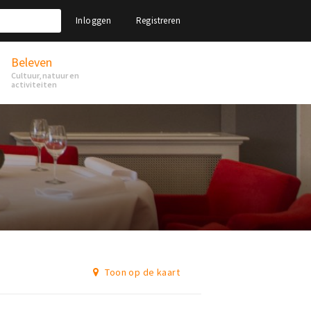
Inloggen
Registreren
Beleven
Cultuur, natuur en
activiteiten
Toon op de kaart