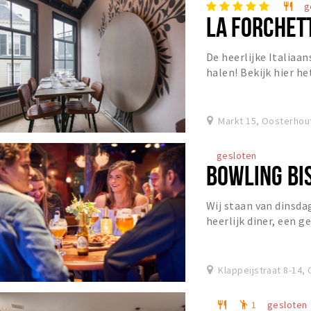
g
restaurant
LA FORCHET
De heerlijke Italiaan
halen! Bekijk hier h
een sfeervol restaura
Markt 15, Oosterhou
gesloten
BOWLING BI
Wij staan van dinsda
heerlijk diner, een g
het Grand Café!
Klappeijstraat 8-14,
1
gesloten
restaurant
emoji_people