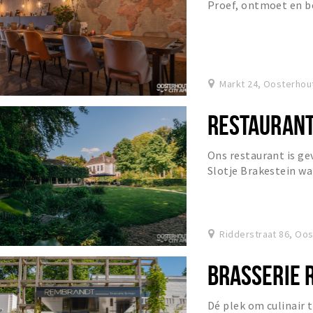
Proef, ontmoet en b
Markt 24, Oosterhou
RESTAURANT
Ons restaurant is ge
Slotje Brakestein wa
in Oosterhout. Midden
Ridderstraat 86, Oo
BRASSERIE
Dé plek om culinair t