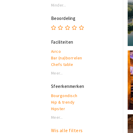
Minder...
Beoordeling
Faciliteiten
Airco
Bar (na)borrelen
Chefs table
Eigen parkeerplaats
Meer...
Garderobe
Honden toegestaan
Sfeerkenmerken
Rolstoeltoegankelijk
Bourgondisch
Invalidentoilet
Hip & trendy
Kindvriendelijk
Hipster
Private dining
Industrieel
Rookruimte
Meer...
Klassiek
Reserveren mogelijk
Modern
Terras of binnentuin
Wis alle filters