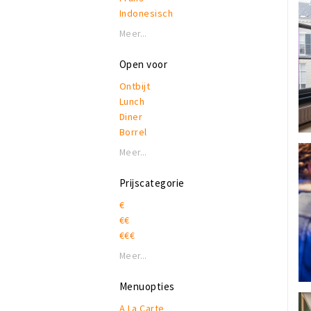
Indonesisch
Internationaal
Meer...
Italiaans
Koffie, lunch & lekkers
Open voor
Latijns-Amerikaans
Ontbijt
Mediterraan
Lunch
Moors
Diner
Nederlands - Belgisch
Borrel
Oosters - Orientaal
Pannenkoeken
Meer...
Spaans
Streetfood
Prijscategorie
Tapas
€
€€
€€€
Meer...
Menuopties
A La Carte