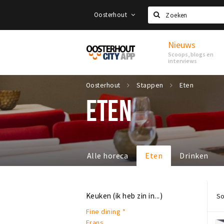
Oosterhout
Zoeken
Nieuws
Proef
Scoops, blogs en
Oosterhout
interviews
Oosterhout
Stappen
Eten
ETEN
Alle horeca
Eten
Drinken
Keuken (ik heb zin in...)
So
Fine dining *
Frans