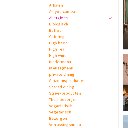
Afhalen
All-you-can-eat
Allergieën
Biologisch
Buffet
Catering
High beer
High Tea
High wine
Kindermenu
(Keuze)menu
private dining
Seizoensproducten
Shared dining
Streekproducten
Thuis bezorgen
Veganistisch
Vegetarisch
Bezorgen
Verrassingsmenu