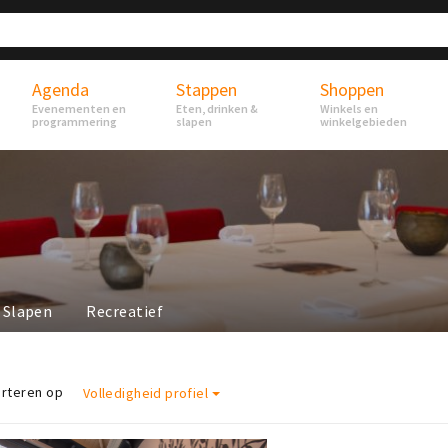
Agenda
Stappen
Shoppen
Evenementen en
Eten, drinken &
Winkels en
programmering
slapen
winkelgebieden
Slapen
Recreatief
rteren op
Volledigheid profiel