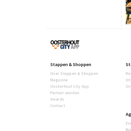
Proef
Oosterhout
Stappen & Shoppen
St
Over Stappen & Shoppen
Re
Magazine
Ui
Oosterhout City App
Ov
Partner worden
Awards
Contact
Ag
Ev
Bi