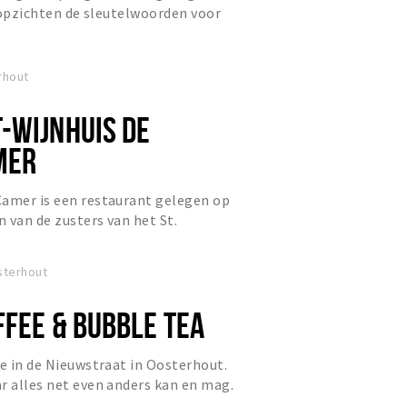
e opzichten de sleutelwoorden voor
Onze keukenbrigade werk...
rhout
-WIJNHUIS DE
MER
Camer is een restaurant gelegen op
 van de zusters van het St.
terhout en omgeven door eigen...
sterhout
FFEE & BUBBLE TEA
ie in de Nieuwstraat in Oosterhout.
r alles net even anders kan en mag.
 eigen smaak en...