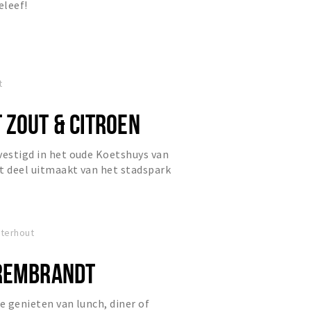
eleef!
t
 ZOUT & CITROEN
vestigd in het oude Koetshuys van
t deel uitmaakt van het stadspark
 in het drukke stadsc...
sterhout
 REMBRANDT
e genieten van lunch, diner of