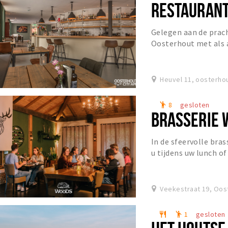
RESTAURANT
Gelegen aan de prac
Oosterhout met als 
zonnige zuiden met u
Heuvel 11, oosterho
8
gesloten
emoji_people
BRASSERIE 
In de sfeervolle bras
u tijdens uw lunch o
omgeving van de boss
Veekestraat 19, Oos
1
gesloten
restaurant
emoji_people