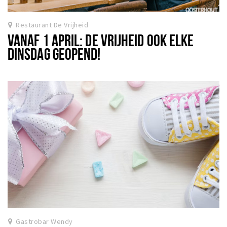
Koopzondagen
Restaurant De Vrijheid
VANAF 1 APRIL: DE VRIJHEID OOK ELKE
Bezienswaardigheden
DINSDAG GEOPEND!
Musea, theaters & podia
Uitjes & activiteiten
Natuurgebieden
Baroniepoorten
Inloggen
Gastrobar Wendy