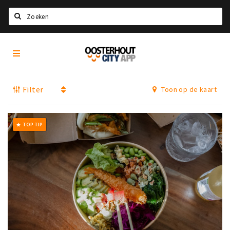
Zoeken
Oosterhout
Home
City
App
Agenda
Filter
Toon op de kaart
Nieuws
Eten
TOP TIP
grade
Drinken
Recreatief
Slapen
Winkels
Winkelgebieden
Parkeren