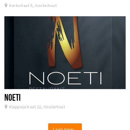
Kerkstraat 5, Oosterhout
NOETI
Klappeijstraat 22, Oosterhout
Laad meer...