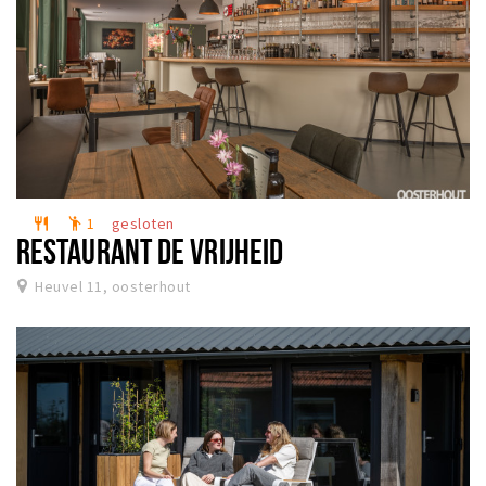
1
gesloten
restaurant
emoji_people
RESTAURANT DE VRIJHEID
Heuvel 11, oosterhout