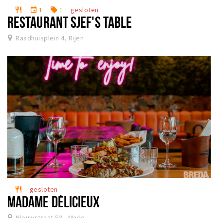
1
1
gesloten
restaurant
event
local_offer
RESTAURANT SJEF'S TABLE
Raadhuisplein 4, Rijen
gesloten
restaurant
MADAME DÉLICIEUX
Nieuwstraat 53 , Made