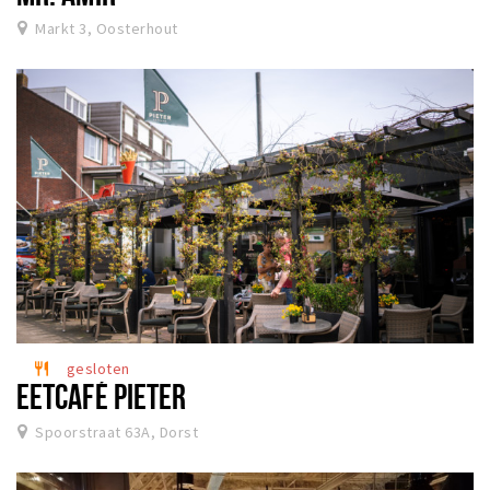
Markt 3, Oosterhout
gesloten
restaurant
EETCAFÉ PIETER
Spoorstraat 63A, Dorst