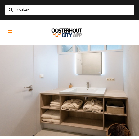
Zoeken
Oosterhout
Home
City
App
Agenda
Nieuws
Eten
Drinken
Recreatief
Slapen
Winkels
Winkelgebieden
Parkeren