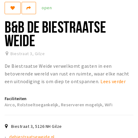
open
Koopzondagen
B&B DE BIESTRAATSE
Bezienswaardigheden
Musea, theaters & podia
WEIDE
Uitjes & activiteiten
Natuurgebieden
Biestraat 3
,
Gilze
Baroniepoorten
De Biestraatse Weide verwelkomt gasten in een
betoverende wereld van rust en ruimte, waar elke nacht
Inloggen
een uitnodiging is om diep te ontspannen.
Lees verder
Faciliteiten
Airco, Rolstoeltoegankelijk, Reserveren mogelijk, WiFi
Biestraat 3
,
5126 NH
Gilze
debiestraatseweide.nl