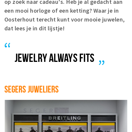
op zoek naar cadeau's. Heb je al gedacht aan
Koopzondagen
een mooi horloge of een ketting? Waar je in
Oosterhout terecht kunt voor mooie juwelen,
Bezienswaardigheden
dat lees je in dit lijstje!
Musea, theaters & podia
Uitjes & activiteiten
Natuurgebieden
JEWELRY ALWAYS FITS
Baroniepoorten
Inloggen
SEGERS JUWELIERS