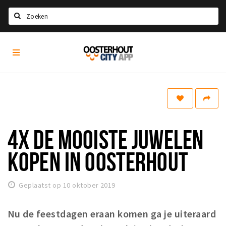
Zoeken
Oosterhout
Home
City
App
Agenda
Nieuws
Eten
4X DE MOOISTE JUWELEN
Drinken
Recreatief
KOPEN IN OOSTERHOUT
Slapen
Geplaatst op 10 oktober 2019
Winkels
Winkelgebieden
Nu de feestdagen eraan komen ga je uiteraard
Parkeren