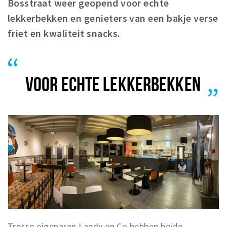
Bosstraat weer geopend voor echte
Koopzondagen
lekkerbekken en genieters van een bakje verse
friet en kwaliteit snacks.
Bezienswaardigheden
Musea, theaters & podia
Uitjes & activiteiten
VOOR ECHTE LEKKERBEKKEN
Natuurgebieden
Baroniepoorten
Inloggen
Trotse eigenaren Landy en Co hebben beide