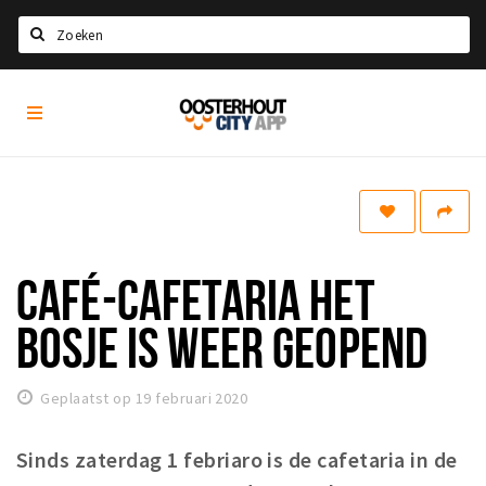
Zoeken
Oosterhout
Home
City
App
Agenda
Nieuws
Eten
CAFÉ-CAFETARIA HET
Drinken
Recreatief
BOSJE IS WEER GEOPEND
Slapen
Geplaatst op 19 februari 2020
Winkels
Winkelgebieden
Sinds zaterdag 1 febriaro is de cafetaria in de
Parkeren