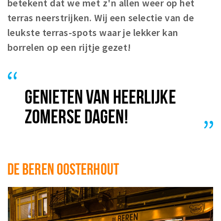
betekent dat we met z'n allen weer op het
Koopzondagen
terras neerstrijken. Wij een selectie van de
leukste terras-spots waar je lekker kan
Bezienswaardigheden
borrelen op een rijtje gezet!
Musea, theaters & podia
Uitjes & activiteiten
Natuurgebieden
GENIETEN VAN HEERLIJKE
Baroniepoorten
ZOMERSE DAGEN!
Inloggen
DE BEREN OOSTERHOUT