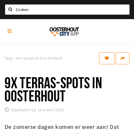
Zoeken
Oosterhout
Home
City
App
Agenda
Nieuws
Tags: terrassen in Oosterhout
Eten
9X TERRAS-SPOTS IN
Drinken
Recreatief
OOSTERHOUT
Slapen
Geplaatst op 22 maart 2018
Winkels
Winkelgebieden
De zomerse dagen komen er weer aan! Dat
Parkeren