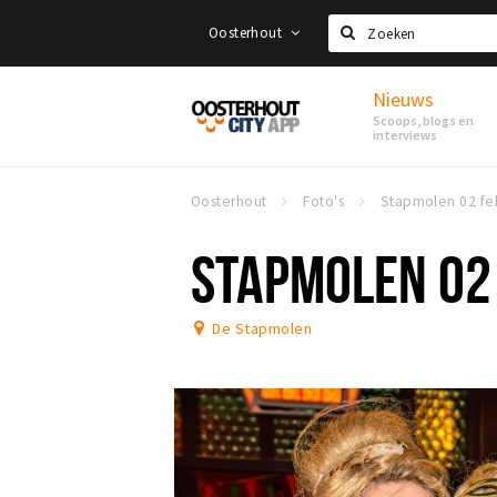
Oosterhout
Zoeken
Nieuws
Proef
Scoops, blogs en
Oosterhout
interviews
Oosterhout
Foto's
STAPMOLEN 02
De Stapmolen