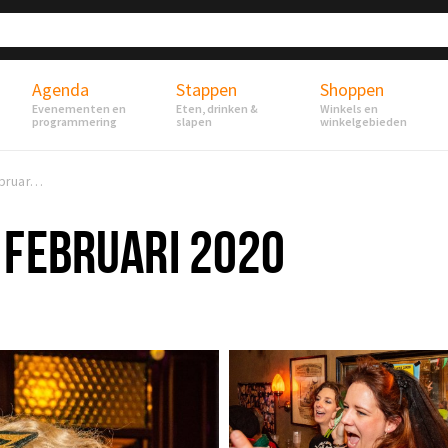
Agenda
Stappen
Shoppen
Evenementen en
Eten, drinken &
Winkels en
programmering
slapen
winkelgebieden
Stapmolen 02 februari 2020
 FEBRUARI 2020