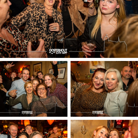
Koopzondagen
Bezienswaardigheden
Musea, theaters & podia
Uitjes & activiteiten
Natuurgebieden
Baroniepoorten
Inloggen