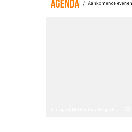
AGENDA
Aankomende evene
Vintage & Mid Century Design Interieur