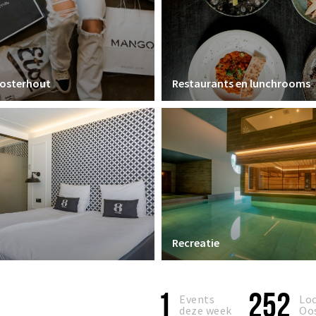
Oosterhout
Restaurants en lunchrooms
Recreatie
1
252
Events
Loc
deze week
Oo