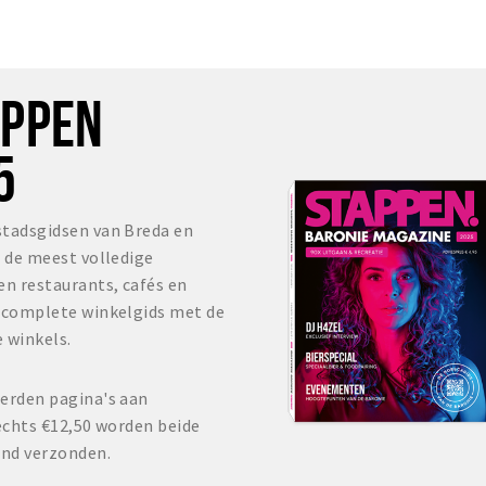
OPPEN
5
stadsgidsen van Breda en
s de meest volledige
en restaurants, cafés en
r complete winkelgids met de
 winkels.
erden pagina's aan
echts €12,50 worden beide
and verzonden.