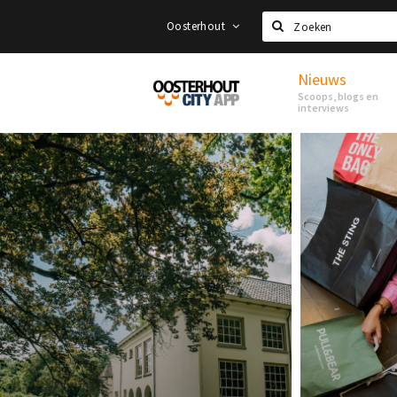
Oosterhout
Zoeken
Nieuws
Proef
Scoops, blogs en
Oosterhout
interviews