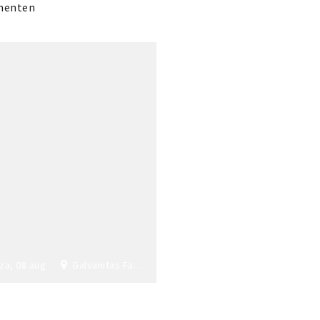
menten
za, 08 aug
Galvanitas Fabriek