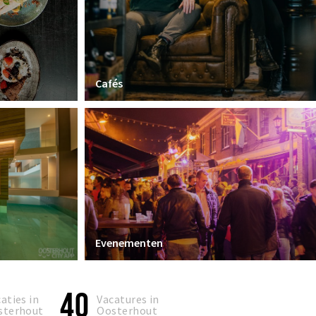
Cafés
Evenementen
40
aties in
Vacatures in
sterhout
Oosterhout