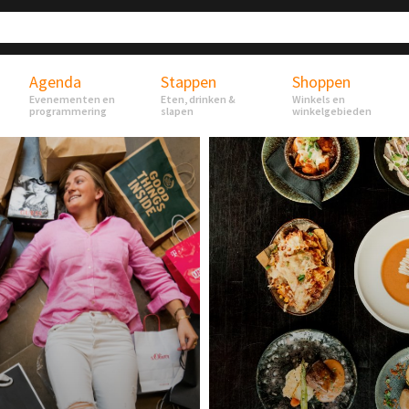
Agenda
Stappen
Shoppen
Evenementen en
Eten, drinken &
Winkels en
programmering
slapen
winkelgebieden