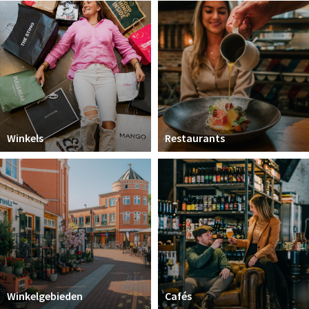
Koopzondagen
Bezienswaardigheden
Musea, theaters & podia
Uitjes & activiteiten
Natuurgebieden
Winkels
Restaurants
Baroniepoorten
Inloggen
Winkelgebieden
Cafés