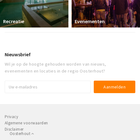
Recreatie
Evenementen
Nieuwsbrief
Wil je op de hoogte gehouden worden van nieuws,
evenementen en locaties in de regio Oosterhout?
Privacy
Algemene voorwaarden
Disclaimer
Oosterhout