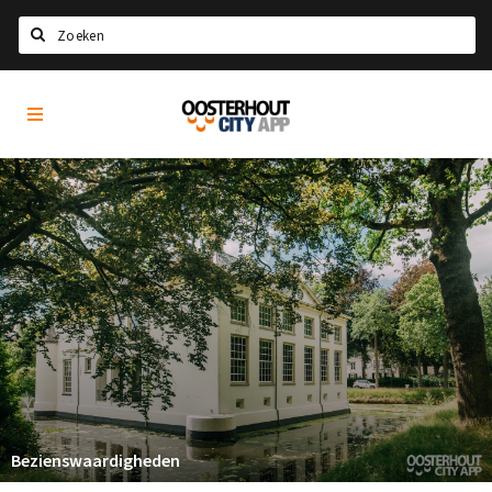
Zoeken
Oosterhout
Home
City
App
Agenda
Nieuws
Eten
Drinken
Recreatief
Slapen
Winkels
Winkelgebieden
Bezienswaardigheden
Parkeren