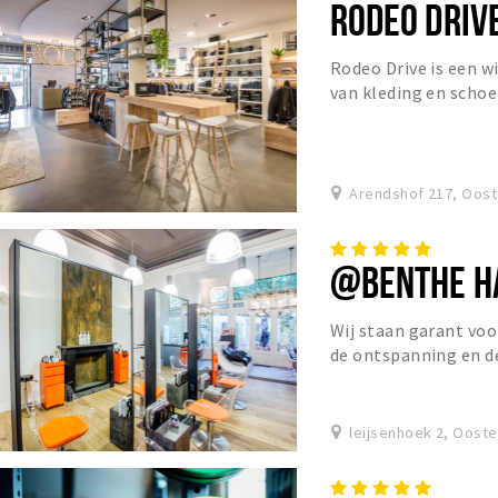
RODEO DRIV
Rodeo Drive is een w
van kleding en scho
onderandere de volg
Arendshof 217, Oost
@BENTHE HA
Wij staan garant voo
de ontspanning en de
gaan is voor ons iet
leijsenhoek 2, Oost