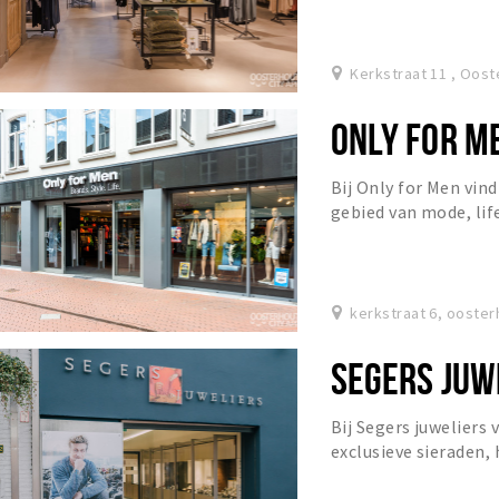
Kerkstraat 11 , Oost
ONLY FOR M
Bij Only for Men vind
gebied van mode, lif
fysieke winkels als i
kerkstraat 6, ooster
SEGERS JUW
Bij Segers juweliers
exclusieve sieraden, 
veel gevoel voor pers