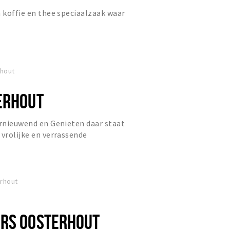
n koffie en thee speciaalzaak waar
.
rhout
ERHOUT
ernieuwend en Genieten daar staat
 vrolijke en verrassende
 in Oosterhout!
rhout
RS OOSTERHOUT