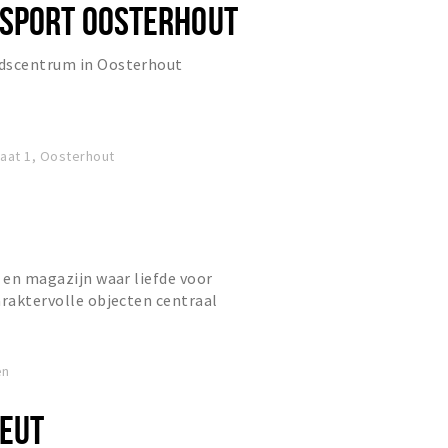
SPORT OOSTERHOUT
dscentrum in Oosterhout
aat 1, Oosterhout
l en magazijn waar liefde voor
araktervolle objecten centraal
t bestaat uit zorgvuldig ge...
en
LEUT