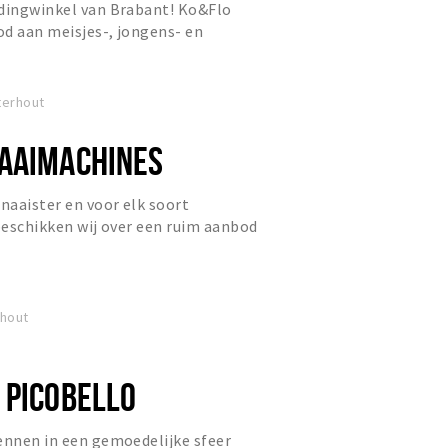
edingwinkel van Brabant! Ko&Flo
d aan meisjes-, jongens-­ en
kleed je jouw kind aan volgen...
terhout
AAIMACHINES
 naaister en voor elk soort
 beschikken wij over een ruim aanbod
hines, borduurmachines &...
rhout
 PICOBELLO
ennen in een gemoedelijke sfeer