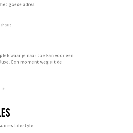
 het goede adres.
erhout
 plek waar je naar toe kan voor een
luxe. Een moment weg uit de
lijkse leven, een moment...
out
LES
oiries Lifestyle