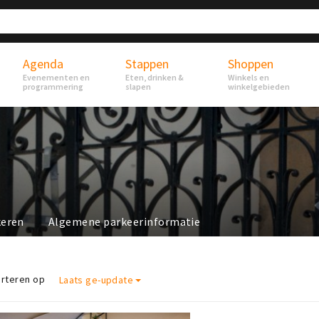
Agenda
Stappen
Shoppen
Evenementen en
Eten, drinken &
Winkels en
programmering
slapen
winkelgebieden
keren
Algemene parkeerinformatie
rteren op
Laats ge-update