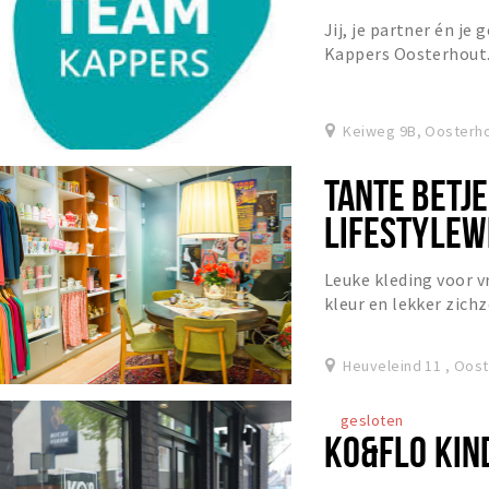
Jij, je partner én je
Kappers Oosterhout. 
sfeer, voel je je hier
Keiweg 9B, Oosterh
TANTE BETJE
LIFESTYLEW
Leuke kleding voor v
kleur en lekker zichze
in het Brabantse Oo
Heuveleind 11 , Oos
gesloten
KO&FLO KIN