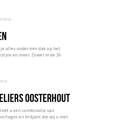
erhout
EN
 je alles onder één dak op het
estyle en meer. Zowel in de 16
n de webshop kun je terech...
hout
ELIERS OOSTERHOUT
 vindt u een combinatie van
horloges en briljant die wij u met
oonlijke aandacht aan u t...