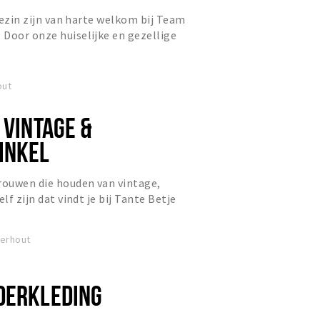
 gezin zijn van harte welkom bij Team
Door onze huiselijke en gezellige
 meteen op je g...
out
 VINTAGE &
INKEL
rouwen die houden van vintage,
lf zijn dat vindt je bij Tante Betje
sterhout.
terhout
DERKLEDING