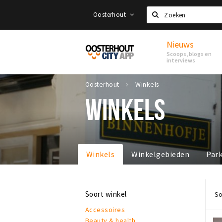
Oosterhout
Zoeken
Nieuws
Proef
Scoops, blogs en
Oosterhout
interviews
Oosterhout
Winkels
WINKELS
Winkels
Winkelgebieden
Par
Soort winkel
So
Accessoires
Beauty & health