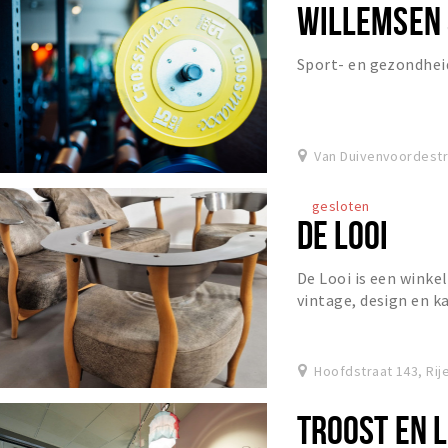
WILLEMSEN 
Sport- en gezondhei
Van Duivenvoordestr
gesloten
DE LOOI
De Looi is een winke
vintage, design en k
staat. Het assortimen
Hoofdstraat 143, Rij
TROOST EN 