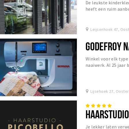
De leukste kinderkl
heeft een ruim aanbo
babykleding. Bij ons 
Leijsenhoek 47, Oos
GODEFROY N
Winkel voor elk type
naaiwerk. Al 25 jaar
innovatieve naaimac
Lijsehoek 27, Ooste
HAARSTUDIO
Je lekker laten verw