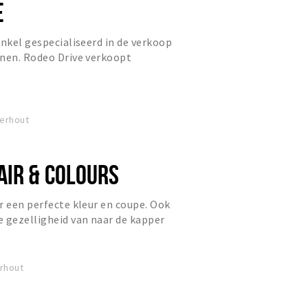
E
inkel gespecialiseerd in de verkoop
enen. Rodeo Drive verkoopt
ende merken: Dames Supertrash...
erhout
IR & COLOURS
r een perfecte kleur en coupe. Ook
 gezelligheid van naar de kapper
s verzelfsprekends
erhout