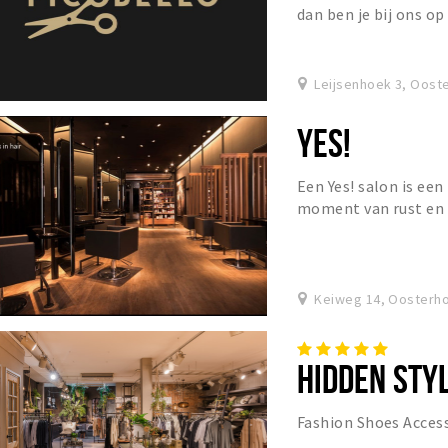
dan ben je bij ons op
Leijsenhoek 3, Oost
YES!
Een Yes! salon is een
moment van rust en 
hectiek van het dage
Keiweg 14, Oosterh
HIDDEN STY
Fashion Shoes Access