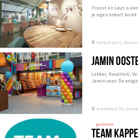
Troost en Leut is ee
je ogen tekort komt
Kerkstraat 5, Ooste
JAMIN OOST
Lekker, Kwaliteit, V
Jamin voor. De enige
zoetwarenspecialist
Arendshof 70, Ooste
gesloten
TEAM KAPPE